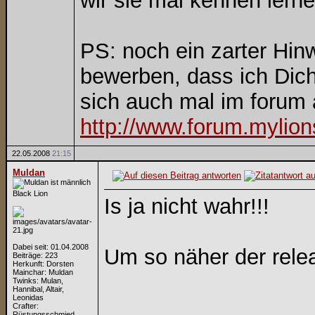
wir sie mal kennen lerne
PS: noch ein zarter Hinw
bewerben, dass ich Dich 
sich auch mal im forum 
http://www.forum.mylion
22.05.2008
21:15
Muldan
Black Lion
Is ja nicht wahr!!!
Dabei seit: 01.04.2008
Um so näher der rele
Beiträge: 223
Herkunft: Dorsten
Mainchar: Muldan
Twinks: Mulan,
Hannibal, Altair,
Leonidas
Crafter:
Rüstungsschmied