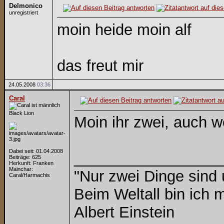
Delmonico
unregistriert
moin heide moin alf
das freut mir
24.05.2008
03:36
Caral
Black Lion
Moin ihr zwei, auch 
Dabei seit: 01.04.2008
_________________
Beiträge: 625
Herkunft: Franken
Mainchar:
"Nur zwei Dinge sind
Caral/Harmachis
Beim Weltall bin ich m
Albert Einstein