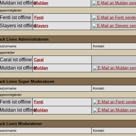
Muldan
ppenmitglieder
Fenti
Slayers
ack Lions Administratoren
nutzername
Kontakt
ppenleiter
Caral
Muldan
ack Lions Super Moderatoren
nutzername
Kontakt
ppenmitglieder
Fenti
Muldan
ack Lions Moderatoren
nutzername
Kontakt