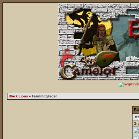
Black Lions
» Teammitglieder
Bl
Be
Gru