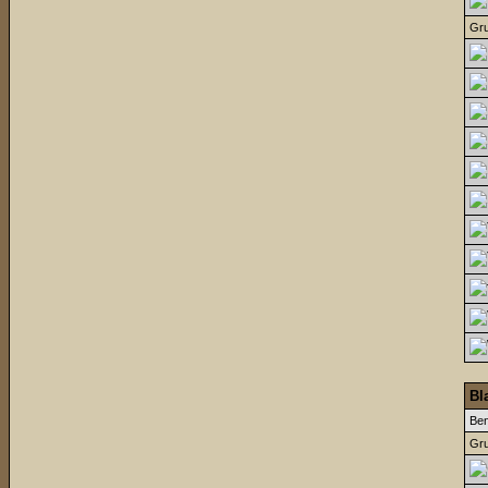
Gru
Bl
Be
Gru