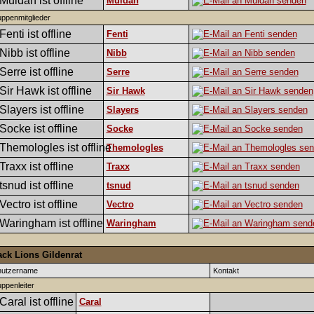
Muldan
ppenmitglieder
Fenti
Nibb
Serre
Sir Hawk
Slayers
Socke
Themologles
Traxx
tsnud
Vectro
Waringham
ack Lions Gildenrat
nutzername
Kontakt
ppenleiter
Caral