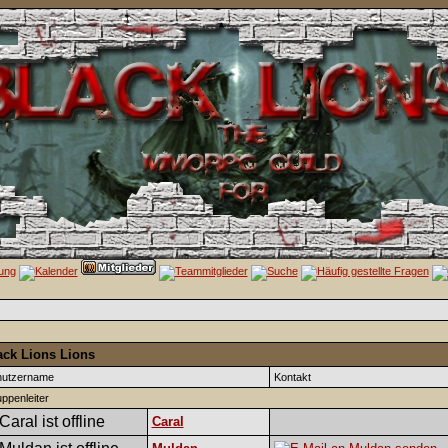
ack Lions Lions
nutzername
Kontakt
ppenleiter
Caral