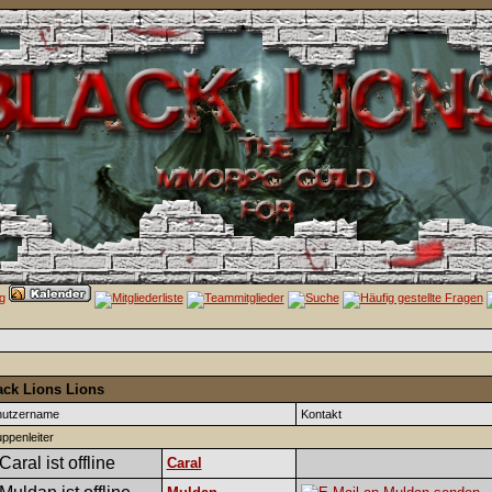
ack Lions Lions
nutzername
Kontakt
ppenleiter
Caral