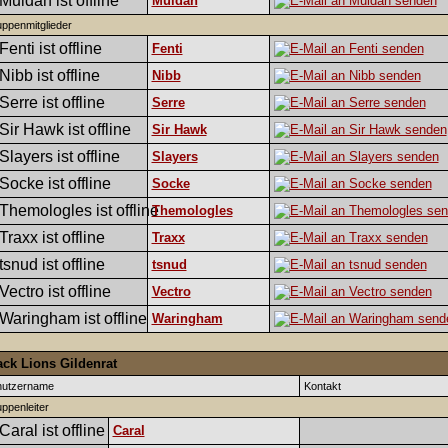
Muldan
ppenmitglieder
Fenti
Nibb
Serre
Sir Hawk
Slayers
Socke
Themologles
Traxx
tsnud
Vectro
Waringham
ack Lions Gildenrat
nutzername
Kontakt
ppenleiter
Caral