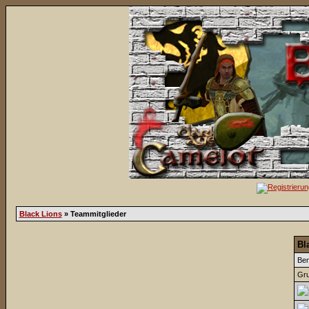
Black Lions
» Teammitglieder
Bl
Be
Gru