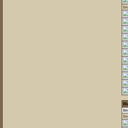
Gru
Bl
Be
Gru