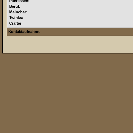
Interessen:
Beruf:
Mainchar:
Twinks:
Crafter:
Kontaktaufnahme: