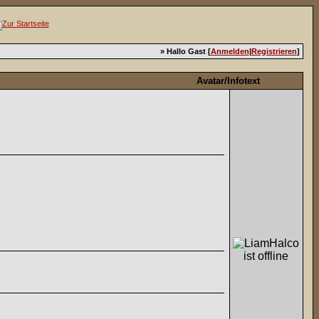
» Hallo Gast [
Anmelden
|
Registrieren
]
Avatar/Infotext