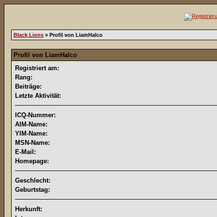
Black Lions
» Profil von LiamHalco
Profil von LiamHalco
Registriert am:
Rang:
Beiträge:
Letzte Aktivität:
ICQ-Nummer:
AIM-Name:
YIM-Name:
MSN-Name:
E-Mail:
Homepage:
Geschlecht:
Geburtstag:
Herkunft: