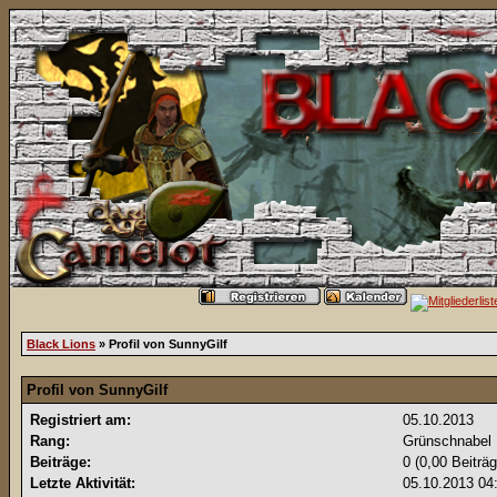
Black Lions
» Profil von SunnyGilf
Profil von SunnyGilf
Registriert am:
05.10.2013
Rang:
Grünschnabel
Beiträge:
0 (0,00 Beiträ
Letzte Aktivität:
05.10.2013
04