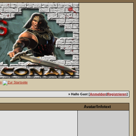
» Hallo Gast [
Anmelden
|
Registrieren
]
Avatar/Infotext