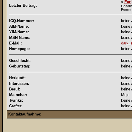
»
Ear
Letzter Beitrag:
Geschr
Forum
ICQ-Nummer:
keine
AIM-Name:
keine
YIM-Name:
keine
MSN-Name:
keine
E-Mail:
dark_
Homepage:
keine
Geschlecht:
keine
Geburtstag:
keine
Herkunft:
keine
Interessen:
keine
Beruf:
keine
Mainchar:
Mojo
Twinks:
keine
Crafter:
keine
Kontaktaufnahme: