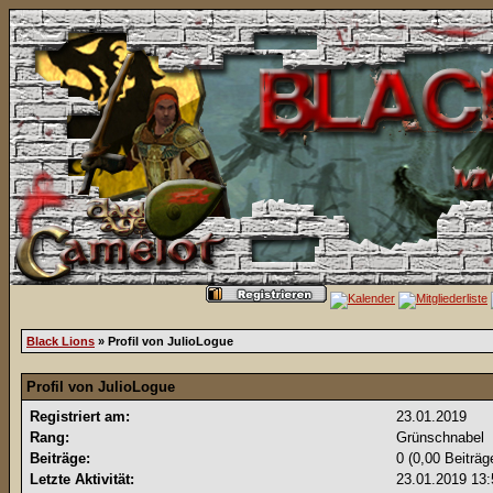
Black Lions
» Profil von JulioLogue
Profil von JulioLogue
Registriert am:
23.01.2019
Rang:
Grünschnabel
Beiträge:
0 (0,00 Beiträg
Letzte Aktivität:
23.01.2019
13: