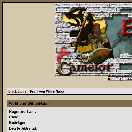
Black Lions
» Profil von WilberNabo
Profil von WilberNabo
Registriert am:
Rang:
Beiträge:
Letzte Aktivität: