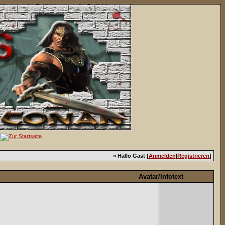
» Hallo Gast [
Anmelden
|
Registrieren
]
Avatar/Infotext