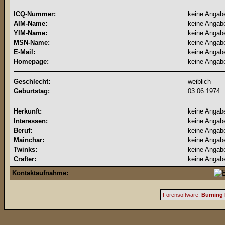
ICQ-Nummer:
keine Angab
AIM-Name:
keine Angab
YIM-Name:
keine Angab
MSN-Name:
keine Angab
E-Mail:
keine Angab
Homepage:
keine Angab
Geschlecht:
weiblich
Geburtstag:
03.06.1974
Herkunft:
keine Angab
Interessen:
keine Angab
Beruf:
keine Angab
Mainchar:
keine Angab
Twinks:
keine Angab
Crafter:
keine Angab
Kontaktaufnahme:
Forensoftware:
Burning 