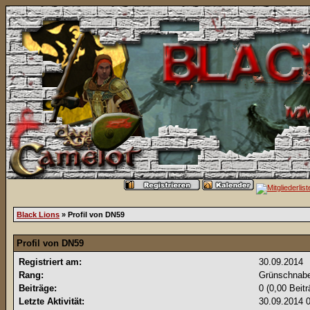
Black Lions
» Profil von DN59
Profil von DN59
Registriert am:
30.09.2014
Rang:
Grünschnab
Beiträge:
0 (0,00 Beit
Letzte Aktivität:
30.09.2014