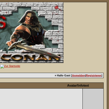
» Hallo Gast [
Anmelden
|
Registrieren
]
Avatar/Infotext