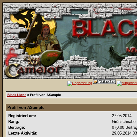
Black Lions
» Profil von ASample
Profil von ASample
Registriert am:
27.05.2014
Rang:
Grünschnabe
Beiträge:
0 (0,00 Beiträ
Letzte Aktivität:
29.05.2014
03