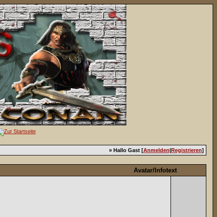
» Hallo Gast [
Anmelden
|
Registrieren
]
Avatar/Infotext