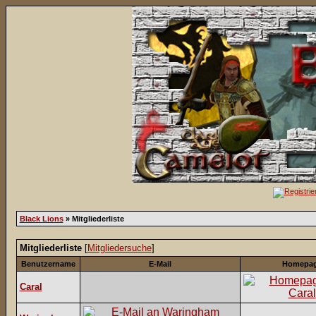
Black Lions
» Mitgliederliste
Mitgliederliste
[
Mitgliedersuche
]
Benutzername
E-Mail
Homepa
Caral