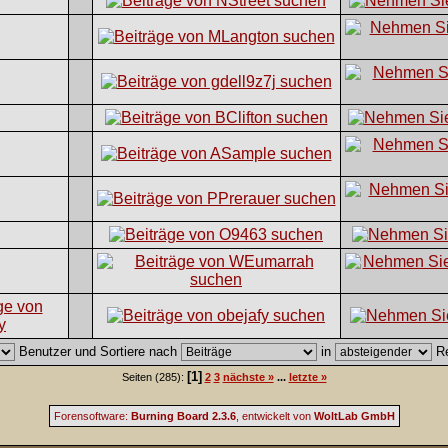
Benutzer und Sortiere nach
in
Re
[1]
Seiten (285):
2
3
nächste »
...
letzte »
Forensoftware:
Burning Board 2.3.6
, entwickelt von
WoltLab GmbH