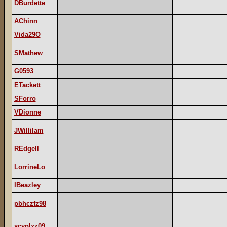
DBurdette
AChinn
Vida29O
SMathew
G0593
ETackett
SForro
VDionne
JWillilam
REdgell
LorrineLo
IBeazley
pbhczfz98
scyplxz09