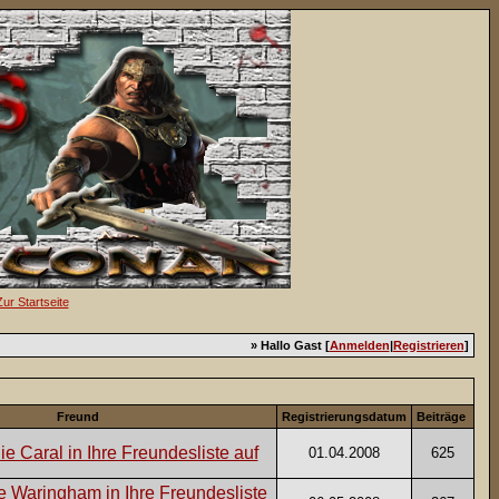
» Hallo Gast [
Anmelden
|
Registrieren
]
Freund
Registrierungsdatum
Beiträge
01.04.2008
625