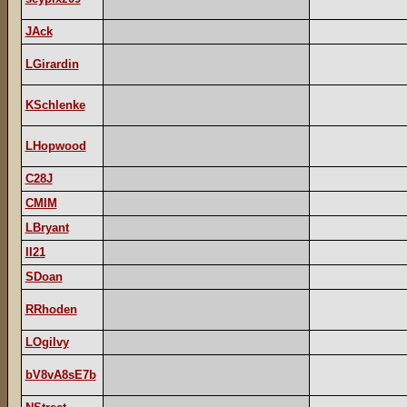
JAck
LGirardin
KSchlenke
LHopwood
C28J
CMIM
LBryant
II21
SDoan
RRhoden
LOgilvy
bV8vA8sE7b