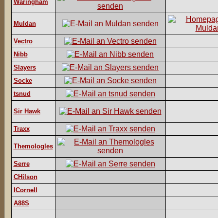
Waringham
Muldan
Vectro
Nibb
Slayers
Socke
tsnud
Sir Hawk
Traxx
Themologles
Serre
CHilson
ICornell
A88S