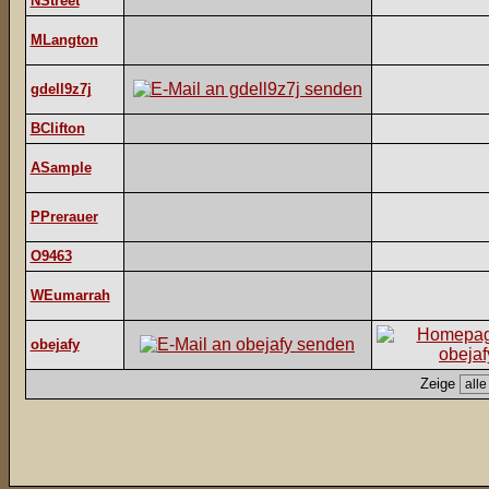
NStreet
MLangton
gdell9z7j
BClifton
ASample
PPrerauer
O9463
WEumarrah
obejafy
Zeige