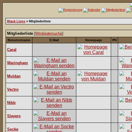
Black Lions
» Mitgliederliste
Mitgliederliste
[
Mitgliedersuche
]
Benutzername
E-Mail
Homepage
PN
Caral
Waringham
Muldan
Vectro
Nibb
Slayers
Socke