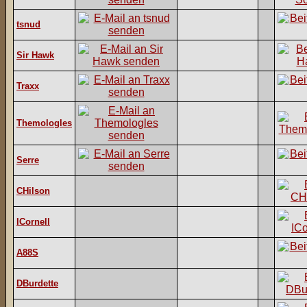
tsnud
Sir Hawk
Traxx
Themologles
Serre
CHilson
ICornell
A88S
DBurdette