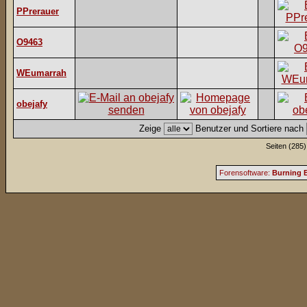
PPrerauer
O9463
WEumarrah
obejafy
Zeige
Benutzer und Sortiere nach
Seiten (285)
Forensoftware:
Burning B