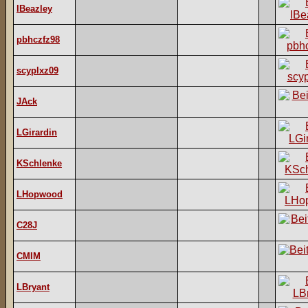
IBeazley
pbhczfz98
scyplxz09
JAck
LGirardin
KSchlenke
LHopwood
C28J
CMIM
LBryant