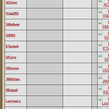
AChinn
Vida29O
SMathew
G0593
ETackett
SForro
VDionne
JWillilam
REdgell
LorrineLo