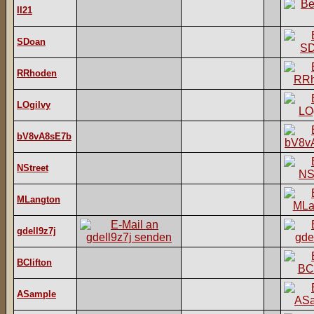
II21
SDoan
RRhoden
LOgilvy
bV8vA8sE7b
NStreet
MLangton
gdell9z7j
BClifton
ASample