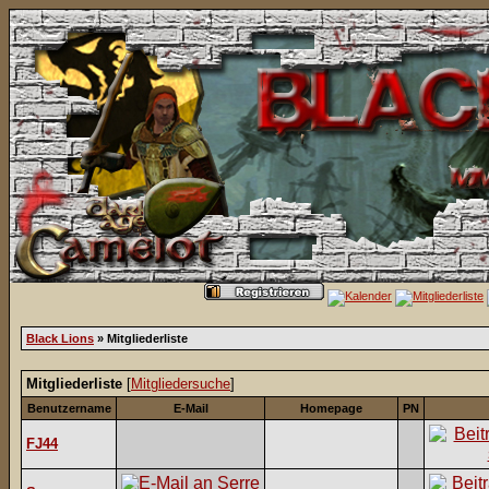
Black Lions
» Mitgliederliste
Mitgliederliste
[
Mitgliedersuche
]
Benutzername
E-Mail
Homepage
PN
FJ44