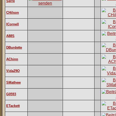
Serre
CHilson
ICornell
A88S
DBurdette
AChinn
Vida29O
SMathew
G0593
ETackett