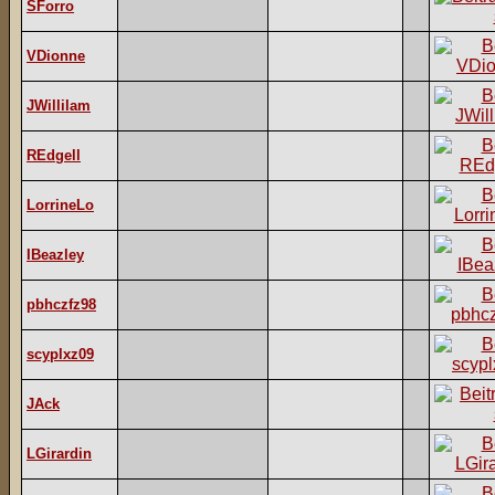
SForro
VDionne
JWillilam
REdgell
LorrineLo
IBeazley
pbhczfz98
scyplxz09
JAck
LGirardin