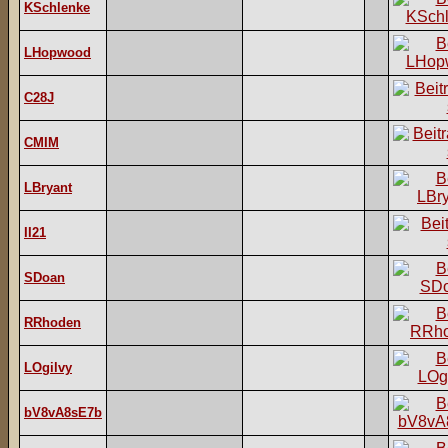
KSchlenke
LHopwood
C28J
CMIM
LBryant
II21
SDoan
RRhoden
LOgilvy
bV8vA8sE7b