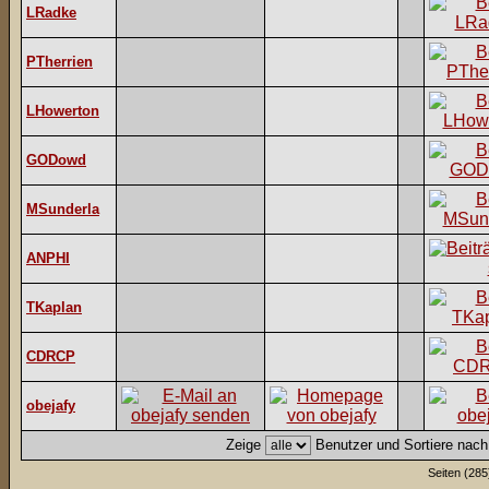
LRadke
PTherrien
LHowerton
GODowd
MSunderla
ANPHI
TKaplan
CDRCP
obejafy
Zeige
Benutzer und Sortiere nac
Seiten (285