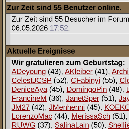
Zur Zeit sind 55 Benutzer online.
Zur Zeit sind 55 Besucher im Foru
06.05.2026
17:52
.
Aktuelle Ereignisse
Wir gratulieren zum Geburtstag:
ADeyoung
(43),
AKleiber
(41),
Arch
CelestJCSP
(52),
CFabinyi
(55),
Cl
DeniceAya
(45),
DomingoPin
(48),
FrancineM
(36),
JanetSper
(51),
Ja
JM27
(42),
JMenhenni
(45),
KOEK
LorenzoMac
(44),
MerissaSch
(51)
RUWG
(37),
SalinaLain
(50),
Shelli