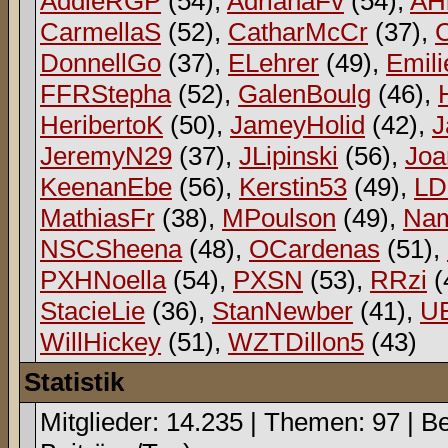
AddieRGP
(54),
AdrianaFv
(54),
AH
CarmellaS
(52),
CatharMcCr
(37),
DonnellGo
(37),
ELehrer
(49),
Emili
FFRStepha
(52),
GalenBoulg
(46),
HeribertoK
(50),
JameyHolid
(42),
J
JeremyN29
(37),
JLipinski
(56),
Jo
KeenanEbe
(56),
Kerstin53
(49),
L
MathiasFr
(38),
MPoulson
(49),
Na
NSCSheena
(48),
OCardenas
(51),
PXHNoella
(54),
PXSN
(53),
RRzi
(
StacieLie
(36),
StanNewber
(41),
U
WillHickey
(51),
WZTDillon5
(43)
Statistik
Mitglieder: 14.235 | Themen: 97 | Be