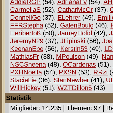
AddieRGP
(54),
AdrianaFv
(54),
AH
CarmellaS
(52),
CatharMcCr
(37),
DonnellGo
(37),
ELehrer
(49),
Emili
FFRStepha
(52),
GalenBoulg
(46),
HeribertoK
(50),
JameyHolid
(42),
J
JeremyN29
(37),
JLipinski
(56),
Jo
KeenanEbe
(56),
Kerstin53
(49),
L
MathiasFr
(38),
MPoulson
(49),
Na
NSCSheena
(48),
OCardenas
(51),
PXHNoella
(54),
PXSN
(53),
RRzi
(
StacieLie
(36),
StanNewber
(41),
U
WillHickey
(51),
WZTDillon5
(43)
Statistik
Mitglieder: 14.235 | Themen: 97 | Be