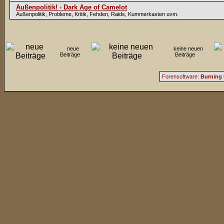
Außenpolitik! - Dark Age of Camelot
Außenpolitik, Probleme, Kritik, Fehden, Raids, Kummerkasten uvm.
neue
keine neuen
Beiträge
Beiträge
Forensoftware:
Burning 